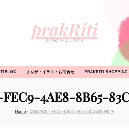
ROFILE
WORK
イベント情報
PRAKRITIBLOG
ま
prakRiti
誇り高きかわいいを彩る
ITIBLOG
まんが・イラストお問合せ
PRAKRITI SHOPPING
-FEC9-4AE8-8B65-83C
Home
/
CB54ACB4-FEC9-4AE8-8B65-83CD5290484F