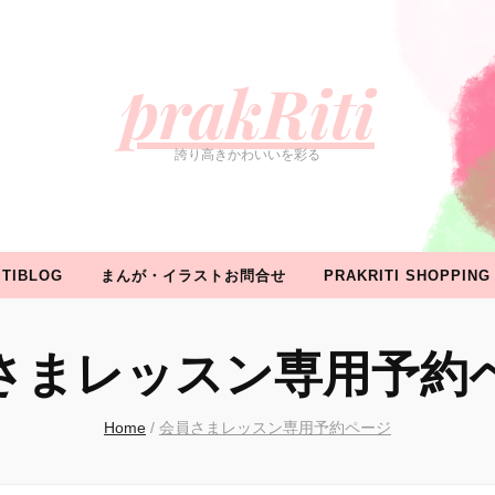
ROFILE
WORK
イベント情報
PRAKRITIBLOG
ま
prakRiti
誇り高きかわいいを彩る
ITIBLOG
まんが・イラストお問合せ
PRAKRITI SHOPPING
さまレッスン専用予約
Home
/
会員さまレッスン専用予約ページ