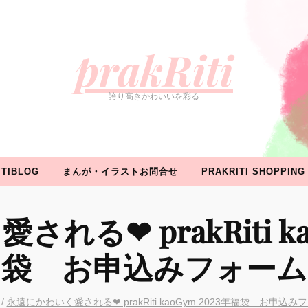
ROFILE
WORK
イベント情報
PRAKRITIBLOG
ま
prakRiti
誇り高きかわいいを彩る
ITIBLOG
まんが・イラストお問合せ
PRAKRITI SHOPPING
る❤︎ prakRiti ka
袋 お申込みフォーム
/
永遠にかわいく愛される❤︎ prakRiti kaoGym 2023年福袋 お申込み