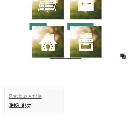
Previous Article
IMG_8357