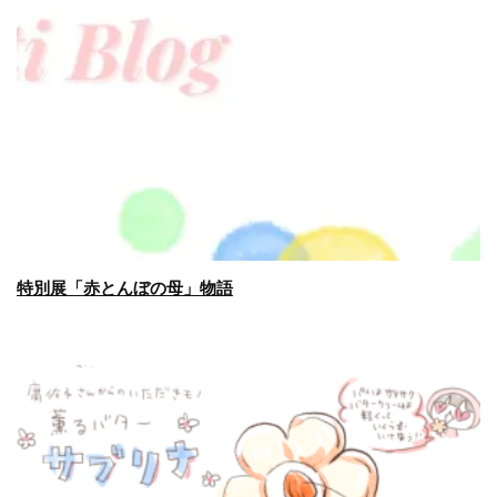
特別展「赤とんぼの母」物語