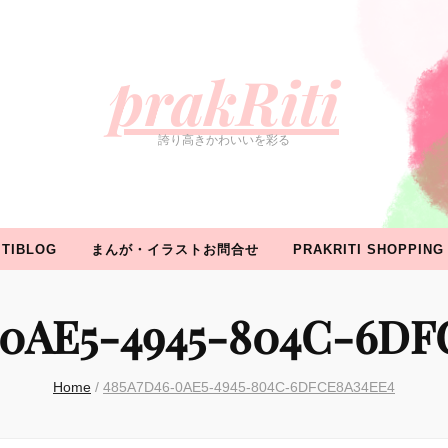
ROFILE
WORK
イベント情報
PRAKRITIBLOG
ま
prakRiti
誇り高きかわいいを彩る
ITIBLOG
まんが・イラストお問合せ
PRAKRITI SHOPPING
-0AE5-4945-804C-6DF
Home
/
485A7D46-0AE5-4945-804C-6DFCE8A34EE4