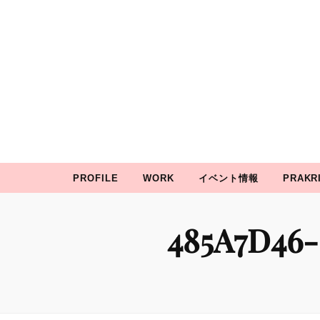
prakRiti
P
誇り高きかわいいを彩る
PROFILE
WORK
イベント情報
PRAKR
485A7D46