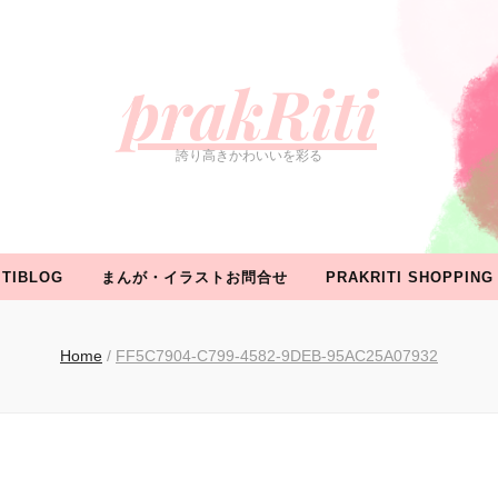
ROFILE
WORK
イベント情報
PRAKRITIBLOG
ま
prakRiti
誇り高きかわいいを彩る
ITIBLOG
まんが・イラストお問合せ
PRAKRITI SHOPPING
Home
/
FF5C7904-C799-4582-9DEB-95AC25A07932