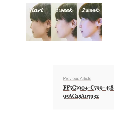
Previous Article
FF5C7904-C799-45
95AC25A07932