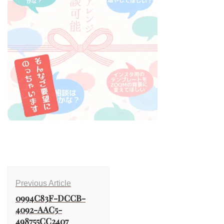
Previous Article
0994C83F-DCCB-
4092-AAC5-
498755CC2407